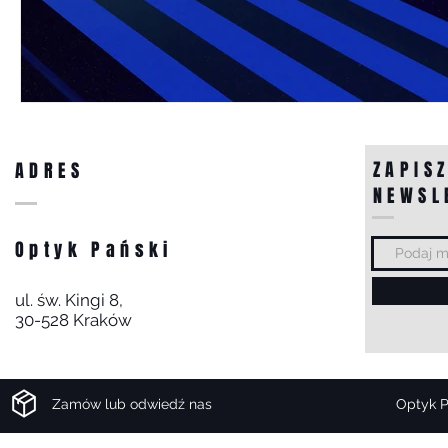
ZAPISZ
ADRES
NEWSL
Optyk Pański
ul. św. Kingi 8,
30-528 Kraków
Zamów lub odwiedź nas
Optyk P