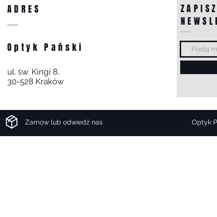
ZAPISZ
ADRES
NEWSL
Optyk Pański
ul. św. Kingi 8,
30-528 Kraków
Zamów lub odwiedź nas
Optyk P