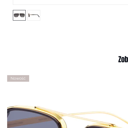
Zob
Nowość