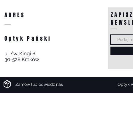
Browne
UES929A
ZAPISZ
ADRES
NEWSL
Optyk Pański
ul. św. Kingi 8,
30-528 Kraków
Zamów lub odwiedź nas
Optyk P